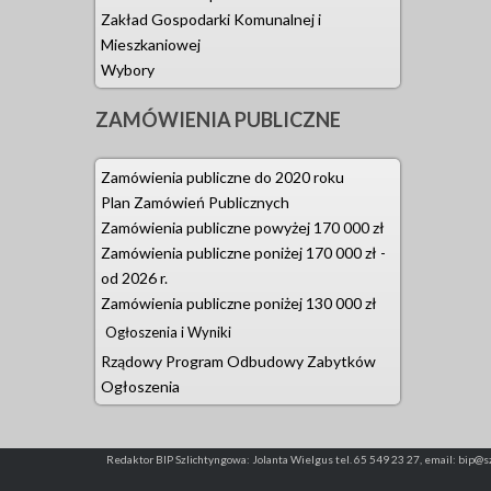
Zakład Gospodarki Komunalnej i
14.09.2022 -
Mieszkaniowej
Wybory
14.10.2022 r
ZAMÓWIENIA
PUBLICZNE
05.01.2023 
Górczyna, g
Zamówienia publiczne do 2020 roku
Plan Zamówień Publicznych
12.04.2023 
Zamówienia publiczne powyżej 170 000 zł
12.04.2023 -
Zamówienia publiczne poniżej 170 000 zł -
od 2026 r.
24.04.2023 -
Zamówienia publiczne poniżej 130 000 zł
Ogłoszenia i Wyniki
16.05.2023 -
Rządowy Program Odbudowy Zabytków
Ogłoszenia
21.06.2023 -
obręb Gola
Redaktor BIP Szlichtyngowa: Jolanta Wielgus tel. 65 549 23 27, email: bip@s
07.08.2023 