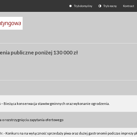
Tryb domyślny
Tryb nocny
Kontrast
nia publiczne poniżej 130 000 zł
6 – Bieżąca konserwacja stawów gminnych oraz wykonanie ogrodzenia.
a o rozstrzygnięciu zapytania ofertowego
3 r. - Konkurs na na wyłączność sprzedaży piwa oraz dużej gastronomii podczas imprezy pl