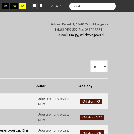
Aa
Aa
Aa
A-
A
A+
Adres:
Rynek 1, 67-407 Szlichtyngowa
tel.
65 5492 327
fax.
065 5492 341
e-mail:
umig@szlichtyngowa.pl
Autor
Odsłony
Udostępniony przez:
Odsłon: 73
AGrz
Udostępniony przez:
Odsłon: 177
AGrz
enerowej p.n. „Dni
Udostępniony przez:
Odsłon: 734