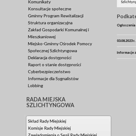
Komunikaty
Szlichtyn
Konsultacje społeczne
Gminny Program Rewitalizacji
Podkat
Struktura organizacyjna
Ogłoszenia
Zakład Gospodarki Komunalnej i
Mieszkaniowej
20.11.2025 
03.08.2023 
Miejsko-Gminny Ośrodek Pomocy
Społecznej Szlichtyngowa
17.06.2020 
Informacje z
Deklaracja dostępności
Wyszanowi
Raport o stanie dostępności
04.03.2021 
Cyberbezpieczeństwo
Gola i Szlic
Informacje dla Sygnalistów
Lobbing
27.05.2021 
RADA
MIEJSKA
10.06.2021 
SZLICHTYNGOWA
przebudową 
23.08.2021 
Skład Rady Miejskiej
w Szlichtyn
Komisje Rady Miejskiej
30.08.2021 
Zawiadomienia o Sesji Rady Miejskiej