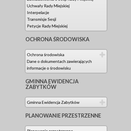
technicznej
Uchwały Rady Miejskiej
Interpelacje
27.09.2021 
Transmisje Sesji
świetlicy wi
Petycje Rady Miejskiej
21.12.2021 r
OCHRONA
ŚRODOWISKA
10.12.2021 r
Starych Dr
Ochrona środowiska
09.12.2021 
Dane o dokumentach zawierających
informacje o środowisku
29.11.2021 
Starych Dr
GMINNA
EWIDENCJA
ZABYTKÓW
26.11.2021 
Wyszanowie,
Gminna Ewidencja Zabytków
24.11.2021 
PLANOWANIE
PRZESTRZENNE
05.11.2021 
253 w obreb
Planowanie przestrzenne