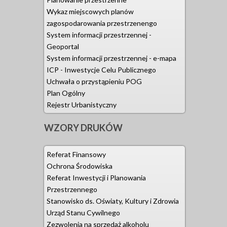
08.10.2021 
Wykaz miejscowych planów
świetlicy wi
zagospodarowania przestrzenengo
28.02.2022 r
System informacji przestrzennej -
Kowalewo, p
Geoportal
System informacji przestrzennej - e-mapa
03.03.2022 
ICP - Inwestycje Celu Publicznego
24.03.2022 r
Uchwała o przystąpieniu POG
Plan Ogólny
Rejestr Urbanistyczny
25.03.2022 r
WZORY
DRUKÓW
25.03.2022 
Gola gm. Sz
Referat Finansowy
01.04.2022 
Ochrona Środowiska
28.04.2022 
Referat Inwestycji i Planowania
Przestrzennego
19.08.2022 
Stanowisko ds. Oświaty, Kultury i Zdrowia
oddziałów 
Urząd Stanu Cywilnego
Zezwolenia na sprzedaż alkoholu
19.08.2022 -