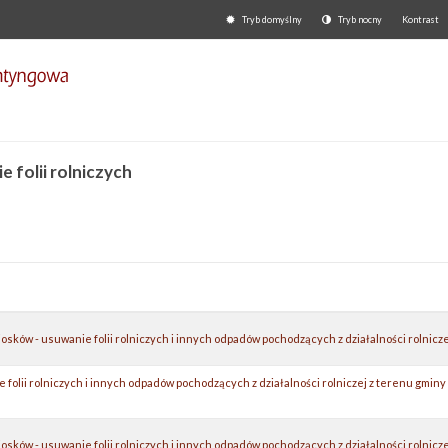
Tryb domyślny
Tryb nocny
Kontrast
 folii rolniczych
osków - usuwanie folii rolniczych i innych odpadów pochodzących z działalności rolnicze
 folii rolniczych i innych odpadów pochodzących z działalności rolniczej z terenu gminy
osków - usuwanie folii rolniczych i innych odpadów pochodzących z działalności rolnicze