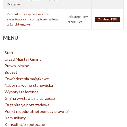
Dryżynie
Remont ulicy Łąkowe wraz ze
Udostępniony
skrzyżowaniem z ulicą Przemysłową
Odsłon: 1398
przez: TW
w Szlichtyngowej
MENU
Start
Urząd Miasta i Gminy
Prawo lokalne
Budżet
Oświadczenia majątkowe
Nabór na wolne stanowiska
Wybory i referenda
Gmina wystawia na sprzedaż
Organizacje pozarządowe
Punkt nieodpłatnej pomocy prawnej
Komunikaty
Konsultacje społeczne