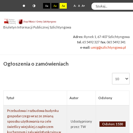
Aa
Aa
Aa
A-
A
A+
Biuletyn Informacji Publicznej Szlichtyngowa
Adres:
Rynek 1, 67-407 Szlichtyngowa
tel.
65 5492 327
fax.
065 5492 341
e-mail:
umig@szlichtyngowa.pl
Ogłoszenia o zamówieniach
Tytuł
Autor
Odsłony
Przebudowa i rozbudowa budynku
gospodarczego wraz ze zmianą
sposobu użytkowania na cele
Udostępniony
Odsłon: 1530
świetlicy wiejskiej z zapleczem
przez: TW
kuchennym i salą wielofunkcyjną w